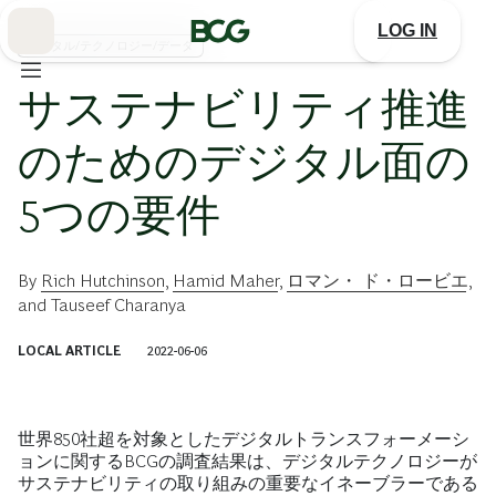
Skip
to
LOG IN
Main
デジタル/テクノロジー/データ
サステナビリティ推進
のためのデジタル面の
5つの要件
By
Rich Hutchinson
,
Hamid Maher
,
ロマン・ ド・ロービエ
,
and
Tauseef Charanya
LOCAL ARTICLE
2022-06-06
世界850社超を対象としたデジタルトランスフォーメーシ
ョンに関するBCGの調査結果は、デジタルテクノロジーが
サステナビリティの取り組みの重要なイネーブラーである