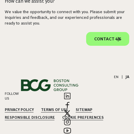
How can we assist you?
We value the opportunity to connect with you. Please submit your
inquiries and feedback, and our experienced professionals are
ready to assist you.
CONTACT US
EN
|
JA
FOLLOW
US
PRIVACY POLICY
TERMS OF USE
SITEMAP
RESPONSIBLE DISCLOSURE
COOKIE PREFERENCES