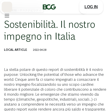
Skip
to
LOG IN
Main
気候変動・サステナビリティ
Sostenibilità. Il nostro
impegno in Italia
LOCAL ARTICLE
2022-04-28
La stella polare di questo report di sostenibilità è il nostro
purpose: Unlocking the potential of those who advance the
world. Cinque anni fa ci siamo impegnati a consacrare il
nostro impegno focalizzandolo su uno scopo cardine:
liberare il potenziale di coloro che contribuiscono a rendere
il mondo migliore. Le emergenze che stiamo vivendo da
tempo (climatiche, geopolitiche, industriali, sociali...) ci
aiutano a comprendere le necessità verso un impegno che
questo report vuole rendere ancora più saldo e trasparente.