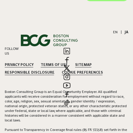
EN
|
JA
FOLLOW
US
PRIVACY POLICY
TERMS OF USE
SITEMAP
RESPONSIBLE DISCLOSURE
COOKIE PREFERENCES
Boston Consulting Group is an Equal Opportunity Employer. All qualified
applicants will receive consideration for employment without regard to race,
color, age, religion, sex, sexual orientation, gender identity / expression,
national origin, protected veteran status, or any other characteristic protected
under federal, state or local law, where applicable, and those with criminal
histories will be considered in a manner consistent with applicable state and
local laws.
Pursuant to Transparency in Coverage final rules (85 FR 72158) set forth in the