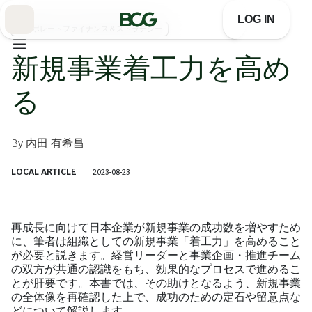
Skip
to
LOG IN
Main
コーポレートファイナンス＆ストラテジー
新規事業着工力を高め
る
By
内田 有希昌
LOCAL ARTICLE
2023-08-23
再成長に向けて日本企業が新規事業の成功数を増やすため
に、筆者は組織としての新規事業「着工力」を高めること
が必要と説きます。経営リーダーと事業企画・推進チーム
の双方が共通の認識をもち、効果的なプロセスで進めるこ
とが肝要です。本書では、その助けとなるよう、新規事業
の全体像を再確認した上で、成功のための定石や留意点な
どについて解説します。