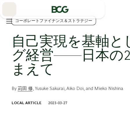
Skip
to
Main
コーポレートファイナンス＆ストラテジー
自己実現を基軸と
グ経営――日本の2
まえて
By
苅田 修
,
Yusuke Sakurai
,
Aiko Doi
, and
Mieko Nishina
LOCAL ARTICLE
2023-03-27