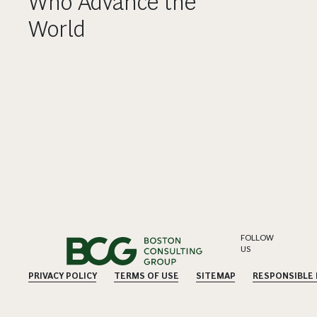
Who Advance the
World
FOLLOW
US
PRIVACY POLICY
TERMS OF USE
SITEMAP
RESPONSIBLE