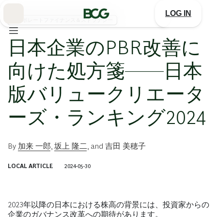
Skip
to
LOG IN
Main
コーポレートファイナンス＆ストラテジー
日本企業のPBR改善に
向けた処方箋――日本
版バリュークリエータ
ーズ・ランキング2024
By
加来 一郎
,
坂上 隆二
, and
吉田 美穂子
LOCAL ARTICLE
2024-05-30
2023年以降の日本における株高の背景には、投資家からの
企業のガバナンス改革への期待があります。