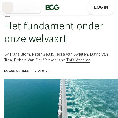
Skip
to
LOG IN
Main
インフラストラクチャー
Het fundament onder
onze welvaart
By
Frans Blom
,
Peter Geluk
,
Tessa van Swieten
,
David van
Traa
,
Robert Van Der Veeken
, and
Thijs Venema
LOCAL ARTICLE
2026-05-28