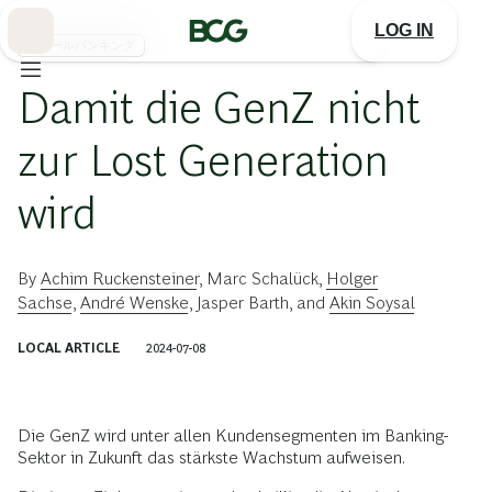
Skip
to
LOG IN
Main
リテールバンキング
Damit die GenZ nicht
zur Lost Generation
wird
By
Achim Ruckensteiner
,
Marc Schalück
,
Holger
Sachse
,
André Wenske
,
Jasper Barth
, and
Akin Soysal
LOCAL ARTICLE
2024-07-08
Die GenZ wird unter allen Kundensegmenten im Banking-
Sektor in Zukunft das stärkste Wachstum aufweisen.