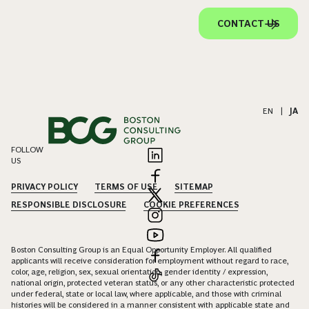
CONTACT US
EN
|
JA
FOLLOW
US
PRIVACY POLICY
TERMS OF USE
SITEMAP
RESPONSIBLE DISCLOSURE
COOKIE PREFERENCES
Boston Consulting Group is an Equal Opportunity Employer. All qualified
applicants will receive consideration for employment without regard to race,
color, age, religion, sex, sexual orientation, gender identity / expression,
national origin, protected veteran status, or any other characteristic protected
under federal, state or local law, where applicable, and those with criminal
histories will be considered in a manner consistent with applicable state and