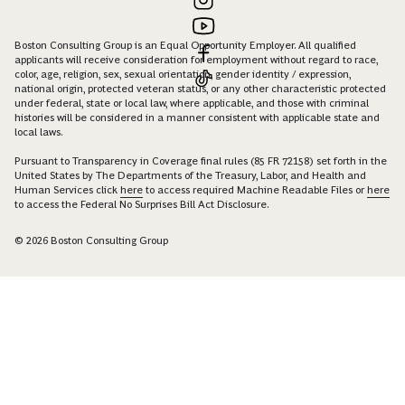
Boston Consulting Group is an Equal Opportunity Employer. All qualified
applicants will receive consideration for employment without regard to race,
color, age, religion, sex, sexual orientation, gender identity / expression,
national origin, protected veteran status, or any other characteristic protected
under federal, state or local law, where applicable, and those with criminal
histories will be considered in a manner consistent with applicable state and
local laws.
Pursuant to Transparency in Coverage final rules (85 FR 72158) set forth in the
United States by The Departments of the Treasury, Labor, and Health and
Human Services click
here
to access required Machine Readable Files or
here
to access the Federal No Surprises Bill Act Disclosure.
© 2026 Boston Consulting Group