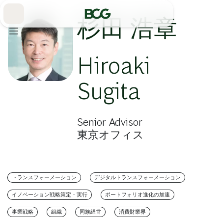
Skip
to
Main
杉田 浩章
Hiroaki
Sugita
Senior Advisor
東京オフィス
トランスフォーメーション
デジタルトランスフォーメーション
イノベーション戦略策定・実行
ポートフォリオ進化の加速
事業戦略
組織
同族経営
消費財業界