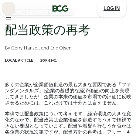
Skip
to
LOG IN
Main
コーポレートファイナンス＆ストラテジー
配当政策の再考
By
Gerry Hansell
and
Eric Olsen
LOCAL ARTICLE
2005-11-01
多くの企業が企業価値創造の最も大きな要因である「ファ
ンダメンタルズ」(企業の基礎的な経済価値)の向上を実現
してきましたが、企業の本来の価値を市場での評価に反映
させるためには、これだけでは十分とは言えません。
本稿では配当政策について考えます。経済環境の大きな変
化のなかで、配当政策は企業価値を創造するうえで軽視で
きない要因となっています。配当や増配を行なうか否かは
各企業の状況次第ですが、配当方針の再考は、フリー・キ