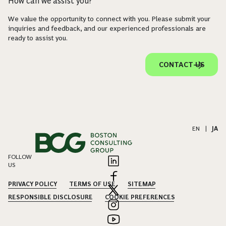
How can we assist you?
We value the opportunity to connect with you. Please submit your
inquiries and feedback, and our experienced professionals are
ready to assist you.
CONTACT US
EN
|
JA
FOLLOW
US
PRIVACY POLICY
TERMS OF USE
SITEMAP
RESPONSIBLE DISCLOSURE
COOKIE PREFERENCES