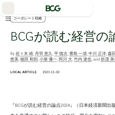
Skip
to
Main
コーポレート戦略
BCGが読む経営の論
By
佐々木 靖
,
丹羽 恵久
,
平 慎次
,
豊島 一清
,
中川 正洋
,
森田
悠美
,
植田 和則
,
小柴 優一
,
阿川 大
,
竹内 達也
, and
折茂 美
LOCAL ARTICLE
2023-11-02
『BCGが読む経営の論点2024』（日本経済新聞出版、