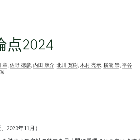
点2024
 章
,
佐野 徳彦
,
内田 康介
,
北川 寛樹
,
木村 亮示
,
横瀧 崇
,
平谷
保
2023年11月）