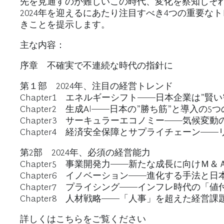
先を見通すのが難しいこの時代、変化を察知しそ
2024年を迎えるにあたり注目すべき4つの重要
きことを提示します。
主な内容：
序章 不確実で不連続な時代の指針に
第１部 2024年、注目の経営トレンド
Chapter1 エネルギーシフト――日本企業は”賢
Chapter2 生成AI――日本の”勝ち筋”と導入の5
Chapter3 サーキュラーエコノミー――気候変
Chapter4 経済安全保障とサプライチェーン
第2部 2024年、必須の経営能力
Chapter5 事業開発力――新たな成長に向けＭ
Chapter6 イノベーション――進化する手法と
Chapter7 プライシング――インフレ時代の「
Chapter8 人材戦略――「人事」を超えた経営
詳しくは
こちら
をご覧ください